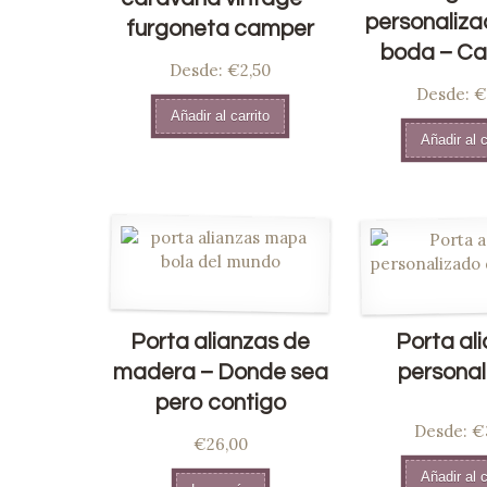
personaliza
furgoneta camper
boda – C
Desde:
€2,50
Desde:
€
Añadir al carrito
Añadir al c
Porta alianzas de
Porta al
madera – Donde sea
personal
pero contigo
Desde:
Valor
€
€26,00
en
5.0
Añadir al c
5