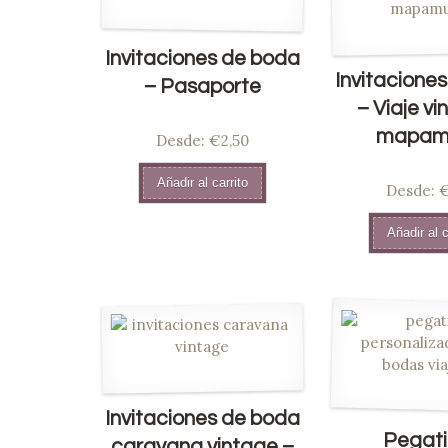
Invitaciones de boda
Invitacione
– Pasaporte
– Viaje vi
mapam
Desde:
Valorado
€2,50
en
5.00
de
Añadir al carrito
5
Desde:
Valor
€
en
5.0
Añadir al c
5
Invitaciones de boda
Pegat
caravana vintage –