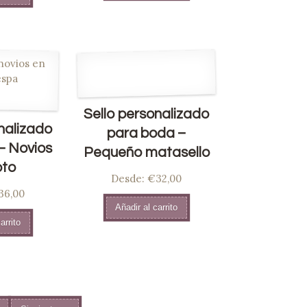
Sello personalizado
nalizado
para boda –
– Novios
Pequeño matasello
oto
Desde:
€32,00
36,00
Añadir al carrito
arrito