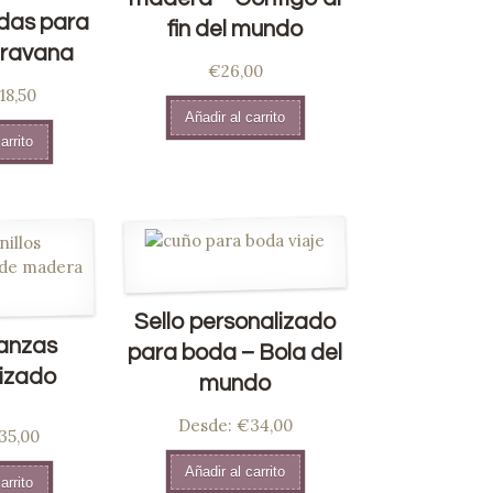
das para
fin del mundo
aravana
€26,00
18,50
Añadir al carrito
arrito
Sello personalizado
ianzas
para boda – Bola del
izado
mundo
Desde:
€34,00
ado
35,00
0
de
Añadir al carrito
arrito