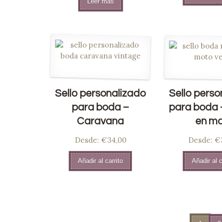
Leer más
Sello personalizado
Sello perso
para boda –
para boda 
Caravana
en m
Desde:
€34,00
Desde:
€
Añadir al carrito
Añadir al c