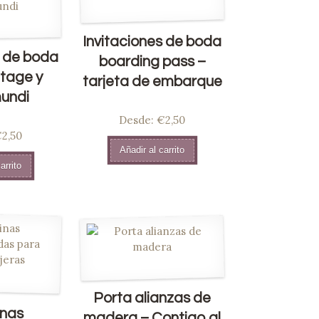
Invitaciones de boda
s de boda
boarding pass –
ntage y
tarjeta de embarque
undi
Desde:
Valorado
€2,50
ado
2,50
en
5.00
de
Añadir al carrito
0
de
5
arrito
Porta alianzas de
inas
madera – Contigo al