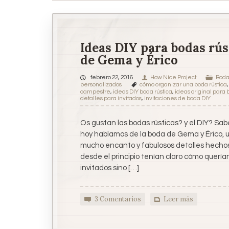
Ideas DIY para bodas rús
de Gema y Érico
febrero 22, 2016
How Nice Project
Bod
personalizados
cómo organizar una boda rústica
campestre
,
ideas DIY boda rústica
,
ideas original para 
detalles para invitados
,
invitaciones de boda DIY
Os gustan las bodas rústicas? y el DIY? Sab
hoy hablamos de la boda de Gema y Érico, 
mucho encanto y fabulosos detalles hecho
desde el principio tenían claro cómo querí
invitados sino […]
3 Comentarios
Leer más