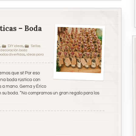
ticas – Boda
a
,
DIY ideas
,
Sellos
,
decoración boda
bodas divertidas
,
ideas para
emos que sí! Por eso
una boda rústica con
s a mano. Gema y Érico
an su boda. “No compramos un gran regalo para los