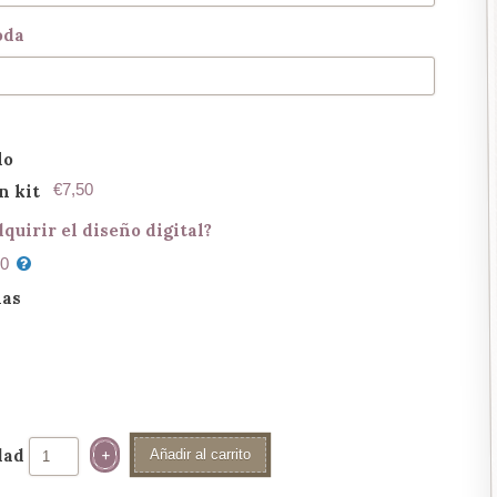
oda
lo
€7,50
n kit
quirir el diseño digital?
50
ias
dad
Añadir al carrito