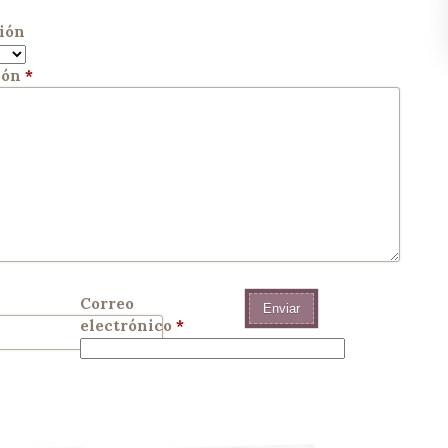
ión
ión
*
Correo
electrónico
*