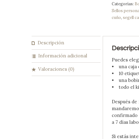
Categorías:
B
Sellos person
cuño
,
segell 
Descripción
Descripc
Información adicional
Puedes elegir
• una caja d
Valoraciones (0)
• 10 etiquet
• una bobin
• todo el ki
Después de r
mandaremos 
confirmado 
a 7 días labo
Si estás in