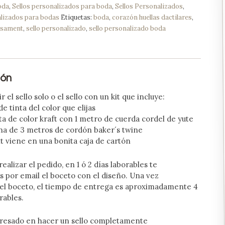
oda
,
Sellos personalizados para boda
,
Sellos Personalizados
,
alizados para bodas
Etiquetas:
boda
,
corazón huellas dactilares
,
casament
,
sello personalizado
,
sello personalizado boda
ión
 el sello solo o el sello con un kit que incluye:
e tinta del color que elijas
a de color kraft con 1 metro de cuerda cordel de yute
a de 3 metros de cordón baker´s twine
t viene en una bonita caja de cartón
ealizar el pedido, en 1 ó 2 días laborables te
por email el boceto con el diseño. Una vez
el boceto, el tiempo de entrega es aproximadamente 4
rables.
teresado en hacer un sello completamente