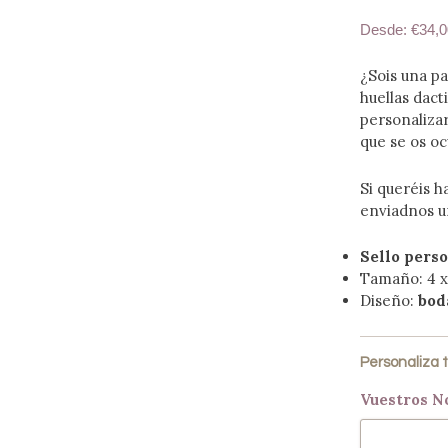
Desde:
€34,0
¿Sois una p
huellas dacti
personalizar
que se os oc
Si queréis h
enviadnos u
Sello pers
Tamaño: 4 x
Diseño:
bod
Personaliza t
Vuestros 