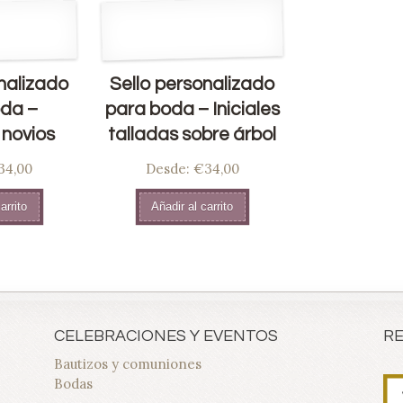
nalizado
Sello personalizado
da –
para boda – Iniciales
 novios
talladas sobre árbol
34,00
Desde:
€34,00
arrito
Añadir al carrito
CELEBRACIONES Y EVENTOS
R
Bautizos y comuniones
Bodas