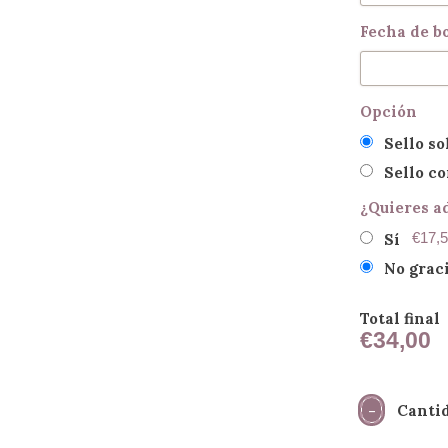
Fecha de b
Opción
Sello so
Sello co
¿Quieres ad
€17,
Sí
No grac
Total final
€34,00
Canti