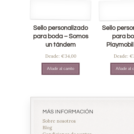
Sello personalizado
Sello perso
para boda – Somos
para bo
un tándem
Playmobil
Desde:
€34,00
Desde:
€
Añadir al carrito
Añadir al c
MÁS INFORMACIÓN
Sobre nosotros
Blog