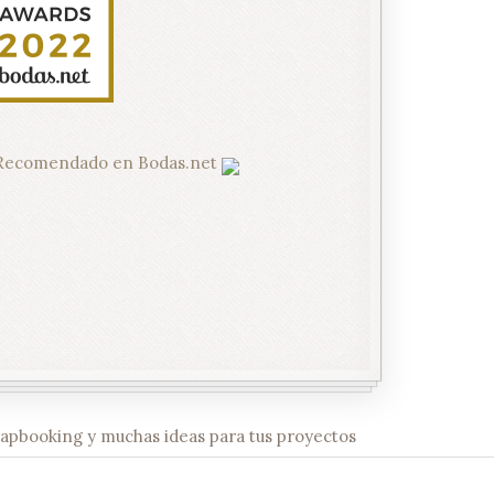
scrapbooking y muchas ideas para tus proyectos
How Nice Project! © 2019. All Rights Reserved.