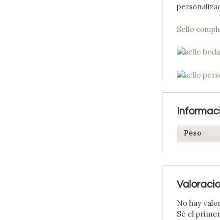
personalizad
Sello compl
Informaci
Peso
Valoraci
No hay valo
Sé el prime