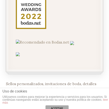
Sellos personalizados, invitaciones de boda, detalles
para boda, porta alianzas, boda DIY, packaging, costura,
Uso de cookies
scrapbooking y muchas ideas para tus proyectos DIY!
Utilizamos cookies para mejorar la experiencia y servicios para los usuarios. Si
How Nice Project! © 2019. All Rights Reserved.
10% dto. para sello personalizado con nuestro diseño: Código:
continúas navegando estás aceptando su uso y nuestra política de cookies.
leer
más
UNSELLODE10
Descartar
ACEPTAR