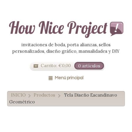
invitaciones de boda, porta alianzas, sellos
personalizados, diseño gráfico, manualidades y DIY
Carrito:
€
0,00
0 artículos
Menú principal
INICIO
Productos
Tela Diseño Escandinavo
>
>
Geométrico